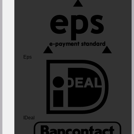
Eps
IDeal