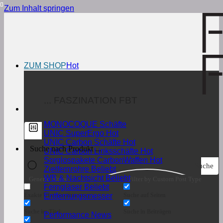
Zum Inhalt springen
ZUM SHOP
... FASZINATION FBT
MONOCOQUE Schäfte
UNIC SuperErgo
UNIC Carbon Schäfte
UNIC Carbon Linksschäfte
Sorglospakete CarbonWaffen
Suche
Zielfernrohre
WB & Nachtsicht
Generic filters
Filter by Custom Post Type
Ferngläser
Exakte Übereinstimmung
Suche auf Seiten
Entfernungsmesser
Suche im Titel
Suche in Beiträgen
Performance News