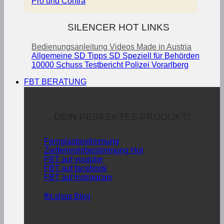
Pro und Contra
SILENCER HOT LINKS
Bedienungsanleitung
Videos
Made in Austria
Allgemeine SD Tipps
SD Speziell für Behörden
10000 Schuss Testbericht Polizei Vorarlberg
FBT BERATUNG
... DEIN PERFEKTES PRODUKT!
Fernglasbestimmung
Zielfernrohrbestimmung
FBT auf youtube
FBT auf facebook
FBT auf Instragram
fbt.shop Blog