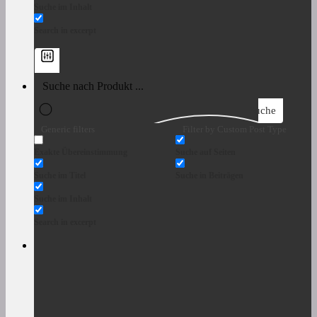
Suche im Inhalt
Search in excerpt
Suche
Generic filters
Filter by Custom Post Type
Exakte Übereinstimmung
Suche auf Seiten
Suche im Titel
Suche in Beiträgen
Suche im Inhalt
Search in excerpt