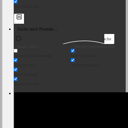
Search in excerpt
Suche
Generic filters
Filter by Custom Post Type
Exakte Übereinstimmung
Suche auf Seiten
Suche im Titel
Suche in Beiträgen
Suche im Inhalt
Search in excerpt