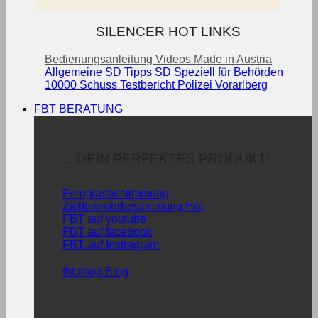
SILENCER HOT LINKS
Bedienungsanleitung
Videos
Made in Austria
Allgemeine SD Tipps
SD Speziell für Behörden
10000 Schuss Testbericht Polizei Vorarlberg
FBT BERATUNG
... DEIN PERFEKTES PRODUKT!
Fernglasbestimmung
Zielfernrohrbestimmung
FBT auf youtube
FBT auf facebook
FBT auf Instragram
fbt.shop Blog