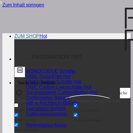
Zum Inhalt springen
ZUM SHOP
... FASZINATION FBT
MONOCOQUE Schäfte
UNIC SuperErgo
UNIC Carbon Schäfte
UNIC Carbon Linksschäfte
Sorglospakete CarbonWaffen
Suche
Zielfernrohre
Generic filters
Filter by Custom Post Type
WB & Nachtsicht
Ferngläser
Exakte Übereinstimmung
Suche auf Seiten
Entfernungsmesser
Suche im Titel
Suche in Beiträgen
Performance News
Suche im Inhalt