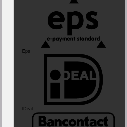
Eps
IDeal