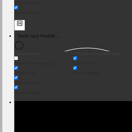
Suche im Inhalt
Search in excerpt
Generic filters
Filter by Custom Post Type
Exakte Übereinstimmung
Suche auf Seiten
Suche im Titel
Suche in Beiträgen
Suche im Inhalt
Search in excerpt