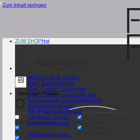
Zum Inhalt springen
ZUM SHOP
... FASZINATION FBT
MONOCOQUE Schäfte
UNIC SuperErgo
UNIC Carbon Schäfte
UNIC Carbon Linksschäfte
Sorglospakete CarbonWaffen
Zielfernrohre
WB & Nachtsicht
Generic filters
Filter by Custom Post Type
Ferngläser
Exakte Übereinstimmung
Suche auf Seiten
Entfernungsmesser
Suche im Titel
Suche in Beiträgen
Performance News