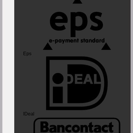
Eps
IDeal