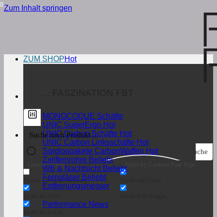
Zum Inhalt springen
ZUM SHOP
... FASZINATION FBT
MONOCOQUE Schäfte
UNIC SuperErgo
UNIC Carbon Schäfte
UNIC Carbon Linksschäfte
Sorglospakete CarbonWaffen
Suche
Zielfernrohre
Generic filters
Filter by Custom Post Type
WB & Nachtsicht
Ferngläser
Exakte Übereinstimmung
Suche auf Seiten
Entfernungsmesser
Suche im Titel
Suche in Beiträgen
Performance News
Suche im Inhalt