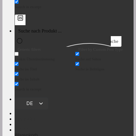
Search in excerpt
Suche
Generic filters
Filter by Custom Post Type
Exakte Übereinstimmung
Suche auf Seiten
Suche im Titel
Suche in Beiträgen
Suche im Inhalt
Search in excerpt
DE
EN
Anmelden
€
0,00
Warenkorb