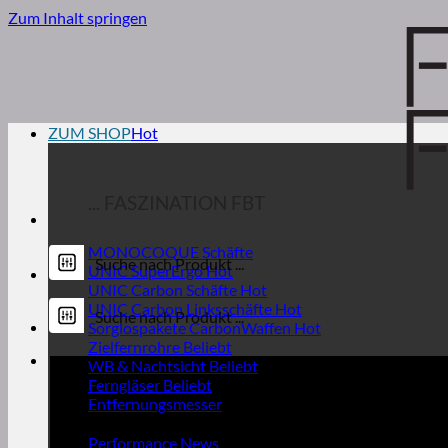
Zum Inhalt springen
ZUM SHOP
... FASZINATION FBT
MONOCOQUE Schäfte
UNIC SuperErgo
UNIC Carbon Schäfte
UNIC Carbon Linksschäfte
Sorglospakete CarbonWaffen
Zielfernrohre
WB & Nachtsicht
Ferngläser
Entfernungsmesser
Performance News