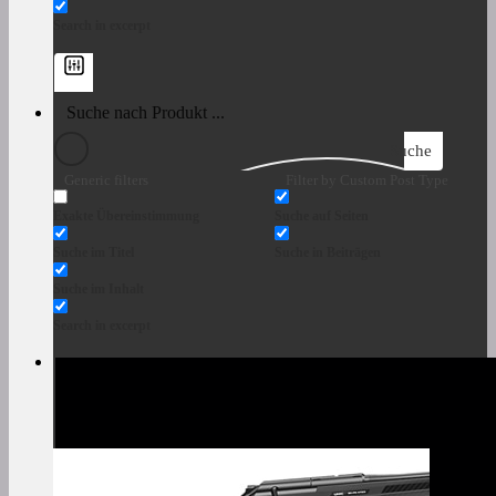
Search in excerpt
Suche
Generic filters
Filter by Custom Post Type
Exakte Übereinstimmung
Suche auf Seiten
Suche im Titel
Suche in Beiträgen
Suche im Inhalt
Search in excerpt