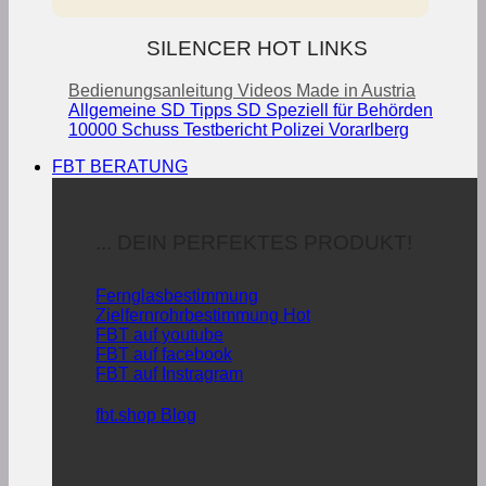
SILENCER HOT LINKS
Bedienungsanleitung
Videos
Made in Austria
Allgemeine SD Tipps
SD Speziell für Behörden
10000 Schuss Testbericht Polizei Vorarlberg
FBT BERATUNG
... DEIN PERFEKTES PRODUKT!
Fernglasbestimmung
Zielfernrohrbestimmung
FBT auf youtube
FBT auf facebook
FBT auf Instragram
fbt.shop Blog