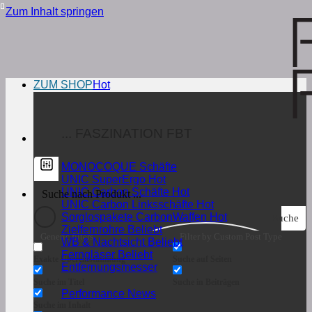
Zum Inhalt springen
ZUM SHOP
... FASZINATION FBT
MONOCOQUE Schäfte
UNIC SuperErgo
UNIC Carbon Schäfte
UNIC Carbon Linksschäfte
Sorglospakete CarbonWaffen
Suche
Zielfernrohre
Generic filters
Filter by Custom Post Type
WB & Nachtsicht
Ferngläser
Exakte Übereinstimmung
Suche auf Seiten
Entfernungsmesser
Suche im Titel
Suche in Beiträgen
Performance News
Suche im Inhalt