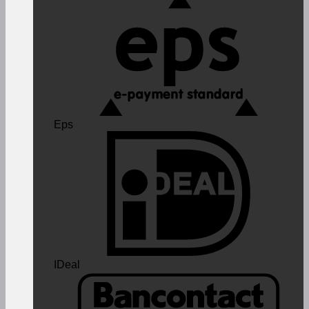
Eps
IDeal