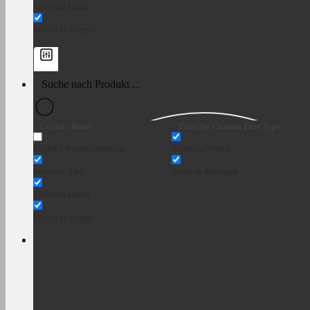
Suche im Inhalt
Search in excerpt
Generic filters
Filter by Custom Post Type
Exakte Übereinstimmung
Suche auf Seiten
Suche im Titel
Suche in Beiträgen
Suche im Inhalt
Search in excerpt