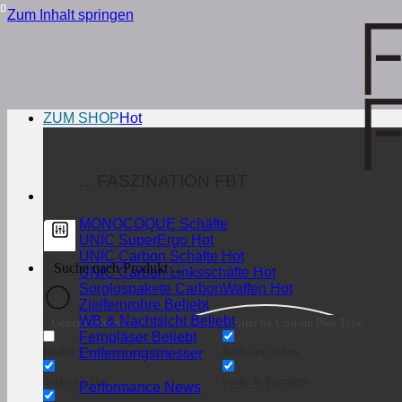
Zum Inhalt springen
ZUM SHOP
... FASZINATION FBT
MONOCOQUE Schäfte
UNIC SuperErgo
UNIC Carbon Schäfte
UNIC Carbon Linksschäfte
Sorglospakete CarbonWaffen
Zielfernrohre
WB & Nachtsicht
Generic filters
Filter by Custom Post Type
Ferngläser
Exakte Übereinstimmung
Suche auf Seiten
Entfernungsmesser
Suche im Titel
Suche in Beiträgen
Performance News