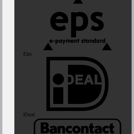
Eps
IDeal