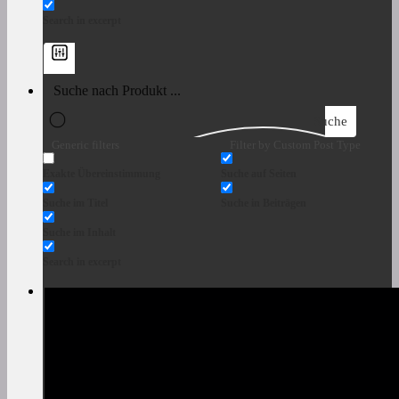
Search in excerpt
Suche
Generic filters
Filter by Custom Post Type
Exakte Übereinstimmung
Suche auf Seiten
Suche im Titel
Suche in Beiträgen
Suche im Inhalt
Search in excerpt