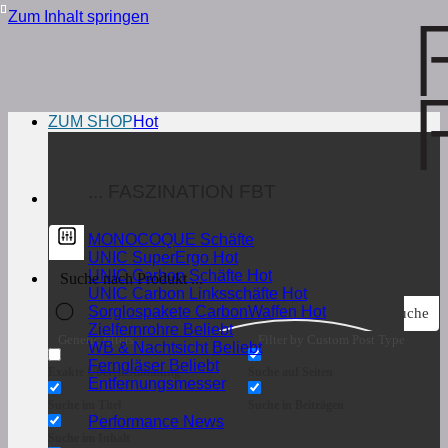
Zum Inhalt springen
ZUM SHOP
... FASZINATION FBT
MONOCOQUE Schäfte
UNIC SuperErgo
UNIC Carbon Schäfte
UNIC Carbon Linksschäfte
Sorglospakete CarbonWaffen
Suche
Zielfernrohre
Generic filters
Filter by Custom Post Type
WB & Nachtsicht
Ferngläser
Exakte Übereinstimmung
Suche auf Seiten
Entfernungsmesser
Suche im Titel
Suche in Beiträgen
Performance News
Suche im Inhalt