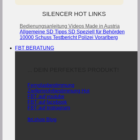
SILENCER HOT LINKS
Bedienungsanleitung
Videos
Made in Austria
Allgemeine SD Tipps
SD Speziell für Behörden
10000 Schuss Testbericht Polizei Vorarlberg
FBT BERATUNG
... DEIN PERFEKTES PRODUKT!
Fernglasbestimmung
Zielfernrohrbestimmung
FBT auf youtube
FBT auf facebook
FBT auf Instragram
fbt.shop Blog