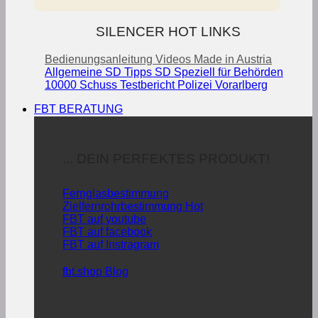
SILENCER HOT LINKS
Bedienungsanleitung
Videos
Made in Austria
Allgemeine SD Tipps
SD Speziell für Behörden
10000 Schuss Testbericht Polizei Vorarlberg
FBT BERATUNG
... DEIN PERFEKTES PRODUKT!
Fernglasbestimmung
Zielfernrohrbestimmung
FBT auf youtube
FBT auf facebook
FBT auf Instragram
fbt.shop Blog