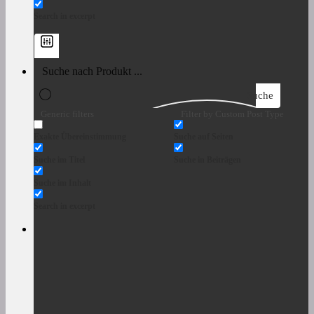
Search in excerpt
Suche
Generic filters
Filter by Custom Post Type
Exakte Übereinstimmung
Suche auf Seiten
Suche im Titel
Suche in Beiträgen
Suche im Inhalt
Search in excerpt