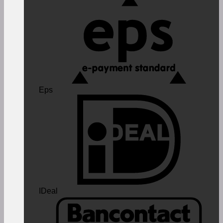
Eps
IDeal