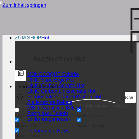
Zum Inhalt springen
ZUM SHOP
... FASZINATION FBT
MONOCOQUE Schäfte
UNIC SuperErgo
UNIC Carbon Schäfte
UNIC Carbon Linksschäfte
Sorglospakete CarbonWaffen
Suche
Zielfernrohre
Generic filters
Filter by Custom Post Type
WB & Nachtsicht
Ferngläser
Exakte Übereinstimmung
Suche auf Seiten
Entfernungsmesser
Suche im Titel
Suche in Beiträgen
Performance News
Suche im Inhalt