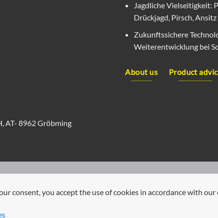
Jagdliche Vielseitigkeit
Drückjagd, Pirsch, Ansitz
Zukunftssichere Technolo
Weiterentwicklung bei S
About us
Product advi
bH, AT- 8962 Gröbming
our consent, you accept the use of cookies in accordance with our 
es