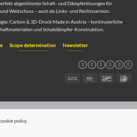
: Perfekt abgestimmte Schaft- und Dämpferlösungen für
 und Weitschuss – auch als Links- und Rechtsversion.
gie: Carbon & 3D-Druck Made in Austria – kontinuierliche
chaftmaterialien und Schalldämpfer-Konstruktion.
ce
Scope determination
Newsletter
Bank
Eps
Bancontact
IDe
Transfer
cookie policy.