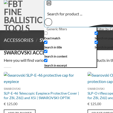
Skip
to
content
TO THE SHOP
GUN SILEN
Generic filters
Filter by 
Exact match
Search on pag
ACCESSORIES
/
SWAROVSKI
Search in title
Search in post
SWAROVSKI ACCESSORIES
Search in content
Here you will find various SWAROVSKI accessory products in t
Search in excerpt
SWAROVSKI
SWAROVSKI
SLP-E-46 Telescopic Eyepiece Protective Cover |
SLP-O riflescope
for Z8i, Z6(i) and X5i | SWAROVSKI OPTIK
for Z8i, Z6(i) 
€
125,00
€
125,00