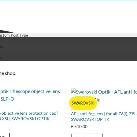
CER
FBT CONSULTING
HELP
SHOOTING RAN
Custom Post Type
es
s
he shop.
Nicht vorrätig
SWAROVSKI
SWAROVSKI
 objective lens protection cap |
AFL anti-fog lens | for all Z6(i), Z8
and X5i | SWAROVSKI OPTIK
SWAROVSKI OPTIK
€
510,00