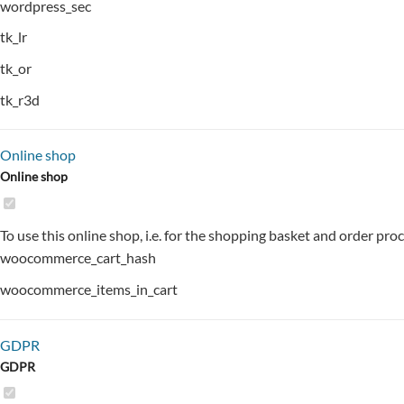
wordpress_sec
tk_lr
tk_or
tk_r3d
Online shop
Online shop
To use this online shop, i.e. for the shopping basket and order pro
woocommerce_cart_hash
woocommerce_items_in_cart
GDPR
GDPR