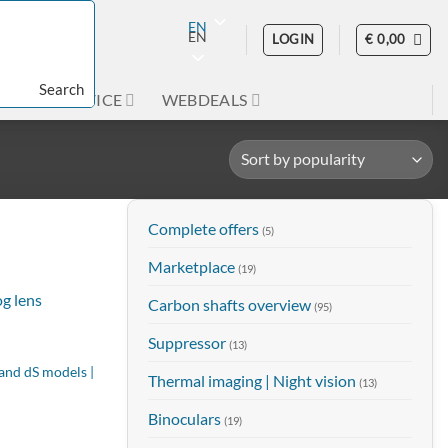
EN
EN
LOGIN
€
0,00
Search
GE
SERVICE
WEBDEALS
Complete offers
(5)
Marketplace
(19)
Carbon shafts overview
(95)
Suppressor
(13)
i and dS models |
Thermal imaging | Night vision
(13)
Binoculars
(19)