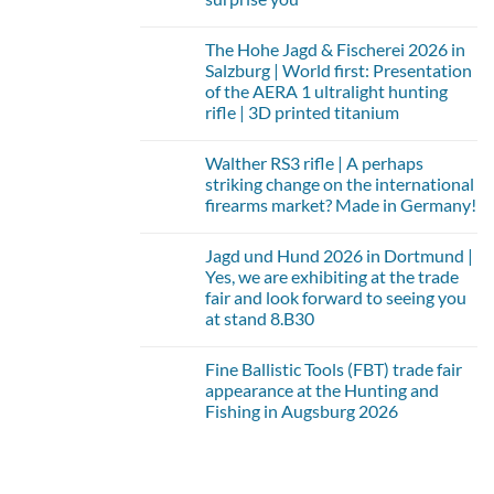
No
Comments
The Hohe Jagd & Fischerei 2026 in
on
IWA
Salzburg | World first: Presentation
2026
of the AERA 1 ultralight hunting
|
Wir
rifle | 3D printed titanium
präsentieren
No
unseren
Comments
ersten
Walther RS3 rifle | A perhaps
on
ultraleicht
Die
Repetierer
striking change on the international
Hohe
AERA
firearms market? Made in Germany!
Jagd
1
&
|
No
Fischerei
Titan
Comments
2026
3D
Jagd und Hund 2026 in Dortmund |
on
in
Druck
Walther
Yes, we are exhibiting at the trade
Salzburg
–
RS3
|
fair and look forward to seeing you
lassen
Waffe
Weltneuheit:
Sie
|
at stand 8.B30
Vorstellung
sich
Eine
der
überraschen
No
vielleicht
AERA
Comments
markante
1
Fine Ballistic Tools (FBT) trade fair
on
Veränderung
Ultraleicht
Jagd
auf
appearance at the Hunting and
Jagdwaffe
und
dem
Fishing in Augsburg 2026
|
Hund
internationalen
3D
2026
Waffenmarkt?
No
Druck
in
Made
Comments
Titan
Dortmund
in
on
|
Germany!
Messeauftritt
Ja,
von