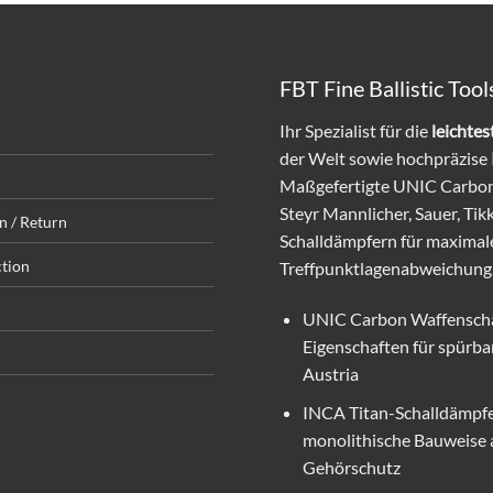
FBT Fine Ballistic To
Ihr Spezialist für die
leichte
der Welt sowie hochpräzise
Maßgefertigte UNIC Carbon 
Steyr Mannlicher, Sauer, Tik
n / Return
Schalldämpfern für maxima
ction
Treffpunktlagenabweichung. E
UNIC Carbon Waffenschäf
Eigenschaften für spürba
Austria
INCA Titan-Schalldämpfe
monolithische Bauweise a
Gehörschutz