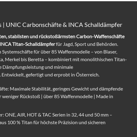
wir
Fine
stellen
Ballistic
auf
Tools
der
(FBT)
Messe
auf
aus
ols | UNIC Carbonschäfte & INCA Schalldämpfer
der
und
Jagen
freuen
und
uns
sten, stabilsten und rückstoßärmsten Carbon-Waffenschäfte
Fischen
auf
in
Ihren
INCA Titan-Schalldämpfer
für Jagd, Sport und Behörden.
Augsburg
Besuch
2026
am
Systemschäfte für über 85 Waffenmodelle – von Blaser,
Stand
8.B30
ka, Merkel bis Beretta – kombiniert mit monolithischen Titan-
le Dämpfungsleistung und minimale
ntwickelt, gefertigt und erprobt in Österreich.
te: Maximale Stabilität, geringes Gewicht und dämpfende
r weniger Rückstoß | über 85 Waffenmodelle | Made in
r: ONE, AIR, HOT & TAC Serien in 32, 44 und 50 mm –
us 100 % Titan für höchste Präzision und sicheren