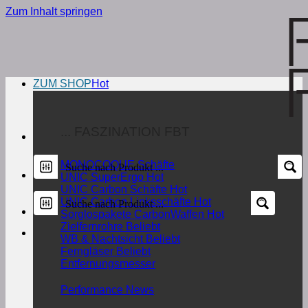
Zum Inhalt springen
ZUM SHOP
... FASZINATION FBT
MONOCOQUE Schäfte
UNIC SuperErgo
UNIC Carbon Schäfte
UNIC Carbon Linksschäfte
Sorglospakete CarbonWaffen
Zielfernrohre
WB & Nachtsicht
Ferngläser
Entfernungsmesser
Performance News