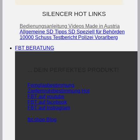
SILENCER HOT LINKS
Bedienungsanleitung
Videos
Made in Austria
Allgemeine SD Tipps
SD Speziell für Behörden
10000 Schuss Testbericht Polizei Vorarlberg
FBT BERATUNG
... DEIN PERFEKTES PRODUKT!
Fernglasbestimmung
Zielfernrohrbestimmung
FBT auf youtube
FBT auf facebook
FBT auf Instragram
fbt.shop Blog