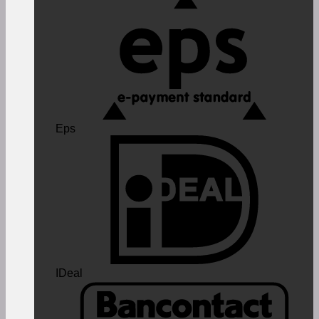
Eps
IDeal