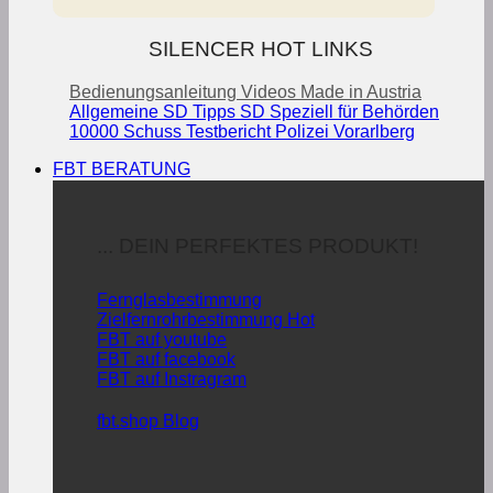
SILENCER HOT LINKS
Bedienungsanleitung
Videos
Made in Austria
Allgemeine SD Tipps
SD Speziell für Behörden
10000 Schuss Testbericht Polizei Vorarlberg
FBT BERATUNG
... DEIN PERFEKTES PRODUKT!
Fernglasbestimmung
Zielfernrohrbestimmung
FBT auf youtube
FBT auf facebook
FBT auf Instragram
fbt.shop Blog