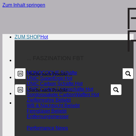
Zum Inhalt springen
ZUM SHOP
... FASZINATION FBT
MONOCOQUE Schäfte
UNIC SuperErgo
UNIC Carbon Schäfte
UNIC Carbon Linksschäfte
Sorglospakete CarbonWaffen
Zielfernrohre
WB & Nachtsicht
Ferngläser
Entfernungsmesser
Performance News