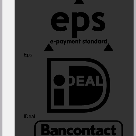
Eps
IDeal