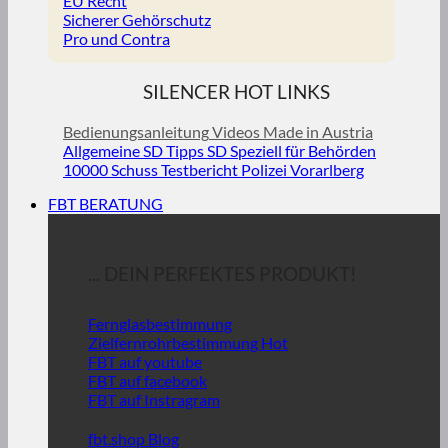
EU Recht
Sicherer Gehörschutz
Pro und Contra
SILENCER HOT LINKS
Bedienungsanleitung
Videos
Made in Austria
Allgemeine SD Tipps
SD Speziell für Behörden
10000 Schuss Testbericht Polizei Vorarlberg
FBT BERATUNG
... DEIN PERFEKTES PRODUKT!
Fernglasbestimmung
Zielfernrohrbestimmung
FBT auf youtube
FBT auf facebook
FBT auf Instragram
fbt.shop Blog