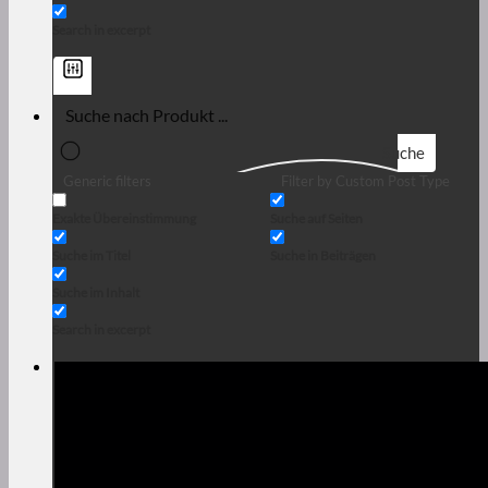
Search in excerpt
Suche
Generic filters
Filter by Custom Post Type
Exakte Übereinstimmung
Suche auf Seiten
Suche im Titel
Suche in Beiträgen
Suche im Inhalt
Search in excerpt