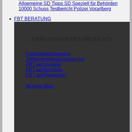
Allgemeine SD Tipps
SD Speziell für Behörden
10000 Schuss Testbericht Polizei Vorarlberg
FBT BERATUNG
... DEIN PERFEKTES PRODUKT!
Fernglasbestimmung
Zielfernrohrbestimmung
FBT auf youtube
FBT auf facebook
FBT auf Instragram
fbt.shop Blog