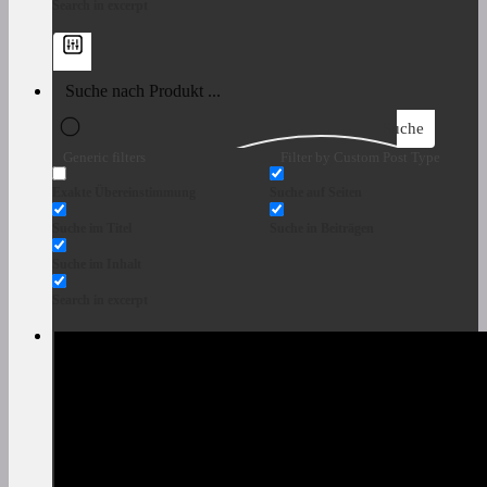
Search in excerpt
Suche
Generic filters
Filter by Custom Post Type
Exakte Übereinstimmung
Suche auf Seiten
Suche im Titel
Suche in Beiträgen
Suche im Inhalt
Search in excerpt