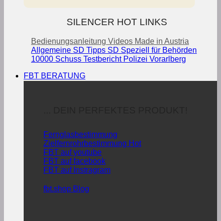
SILENCER HOT LINKS
Bedienungsanleitung
Videos
Made in Austria
Allgemeine SD Tipps
SD Speziell für Behörden
10000 Schuss Testbericht Polizei Vorarlberg
FBT BERATUNG
... DEIN PERFEKTES PRODUKT!
Fernglasbestimmung
Zielfernrohrbestimmung
FBT auf youtube
FBT auf facebook
FBT auf Instragram
fbt.shop Blog