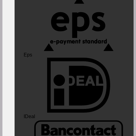
Eps
IDeal