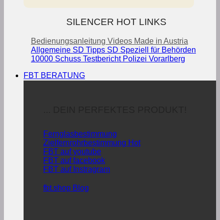
SILENCER HOT LINKS
Bedienungsanleitung
Videos
Made in Austria
Allgemeine SD Tipps
SD Speziell für Behörden
10000 Schuss Testbericht Polizei Vorarlberg
FBT BERATUNG
... DEIN PERFEKTES PRODUKT!
Fernglasbestimmung
Zielfernrohrbestimmung
FBT auf youtube
FBT auf facebook
FBT auf Instragram
fbt.shop Blog