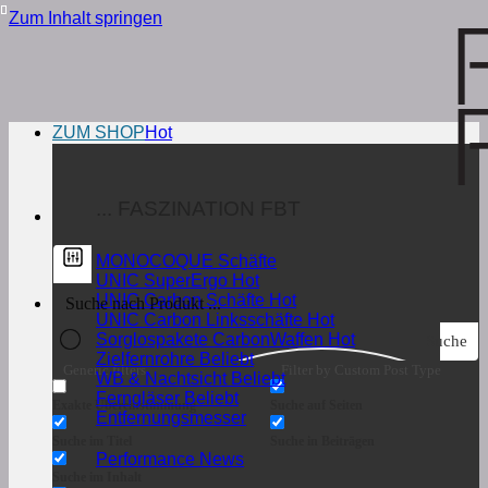
Zum Inhalt springen
ZUM SHOP
... FASZINATION FBT
MONOCOQUE Schäfte
UNIC SuperErgo
UNIC Carbon Schäfte
UNIC Carbon Linksschäfte
Sorglospakete CarbonWaffen
Suche
Zielfernrohre
Generic filters
Filter by Custom Post Type
WB & Nachtsicht
Ferngläser
Exakte Übereinstimmung
Suche auf Seiten
Entfernungsmesser
Suche im Titel
Suche in Beiträgen
Performance News
Suche im Inhalt