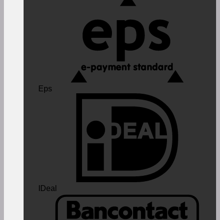
Eps
IDeal