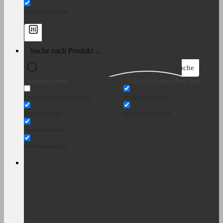
Search in excerpt
Suche
Generic filters
Filter by Custom Post Type
Exakte Übereinstimmung
Suche auf Seiten
Suche im Titel
Suche in Beiträgen
Suche im Inhalt
Search in excerpt