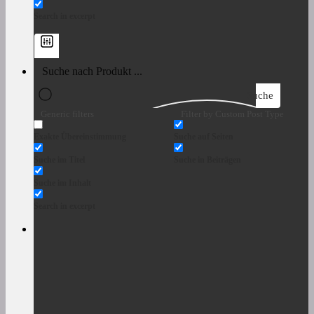
Search in excerpt
Suche
Generic filters
Filter by Custom Post Type
Exakte Übereinstimmung
Suche auf Seiten
Suche im Titel
Suche in Beiträgen
Suche im Inhalt
Search in excerpt