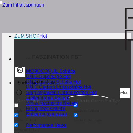
Zum Inhalt springen
ZUM SHOP
... FASZINATION FBT
MONOCOQUE Schäfte
UNIC SuperErgo
UNIC Carbon Schäfte
UNIC Carbon Linksschäfte
Sorglospakete CarbonWaffen
Suche
Zielfernrohre
Generic filters
Filter by Custom Post Type
WB & Nachtsicht
Ferngläser
Exakte Übereinstimmung
Suche auf Seiten
Entfernungsmesser
Suche im Titel
Suche in Beiträgen
Performance News
Suche im Inhalt