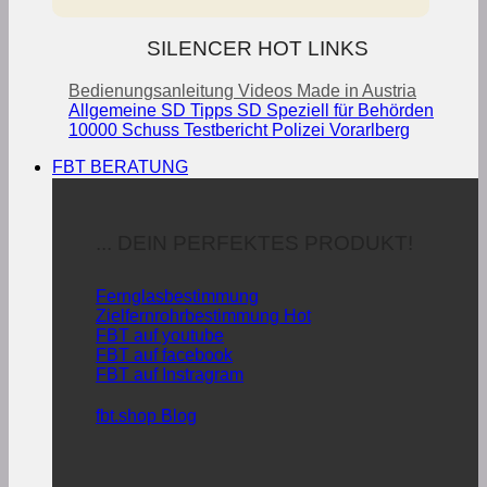
SILENCER HOT LINKS
Bedienungsanleitung
Videos
Made in Austria
Allgemeine SD Tipps
SD Speziell für Behörden
10000 Schuss Testbericht Polizei Vorarlberg
FBT BERATUNG
... DEIN PERFEKTES PRODUKT!
Fernglasbestimmung
Zielfernrohrbestimmung
FBT auf youtube
FBT auf facebook
FBT auf Instragram
fbt.shop Blog