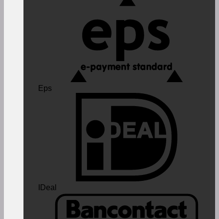
Eps
IDeal