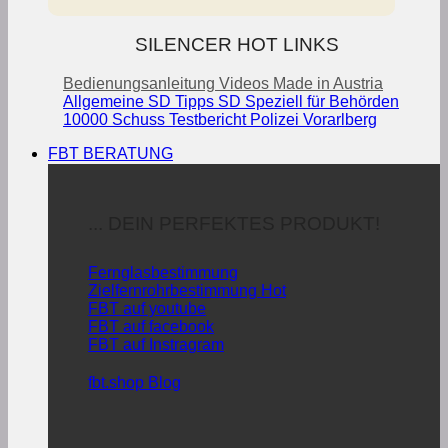
SILENCER HOT LINKS
Bedienungsanleitung
Videos
Made in Austria
Allgemeine SD Tipps
SD Speziell für Behörden
10000 Schuss Testbericht Polizei Vorarlberg
FBT BERATUNG
... DEIN PERFEKTES PRODUKT!
Fernglasbestimmung
Zielfernrohrbestimmung
FBT auf youtube
FBT auf facebook
FBT auf Instragram
fbt.shop Blog