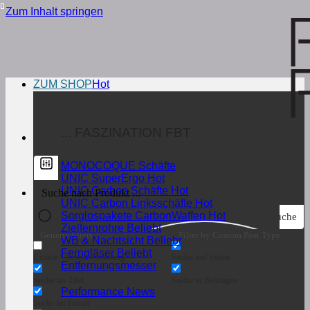
Zum Inhalt springen
ZUM SHOP
... FASZINATION FBT
MONOCOQUE Schäfte
UNIC SuperErgo
UNIC Carbon Schäfte
UNIC Carbon Linksschäfte
Sorglospakete CarbonWaffen
Suche
Zielfernrohre
Generic filters
Filter by Custom Post Type
WB & Nachtsicht
Ferngläser
Exakte Übereinstimmung
Suche auf Seiten
Entfernungsmesser
Suche im Titel
Suche in Beiträgen
Performance News
Suche im Inhalt