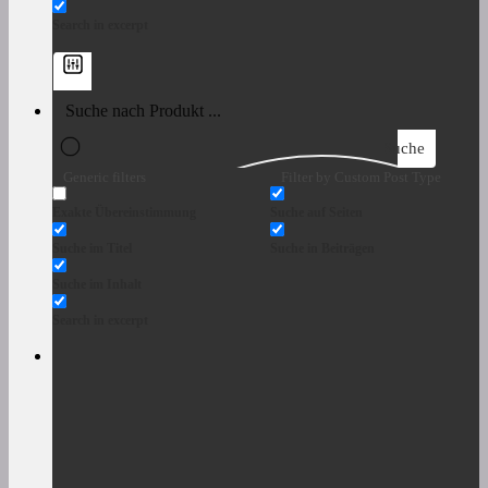
Search in excerpt
Suche
Generic filters
Filter by Custom Post Type
Exakte Übereinstimmung
Suche auf Seiten
Suche im Titel
Suche in Beiträgen
Suche im Inhalt
Search in excerpt