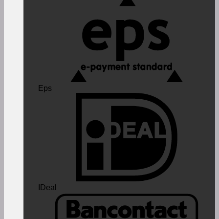
Eps
IDeal