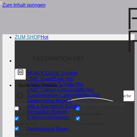
Zum Inhalt springen
ZUM SHOP
... FASZINATION FBT
MONOCOQUE Schäfte
UNIC SuperErgo
UNIC Carbon Schäfte
UNIC Carbon Linksschäfte
Sorglospakete CarbonWaffen
Suche
Zielfernrohre
Generic filters
Filter by Custom Post Type
WB & Nachtsicht
Ferngläser
Exakte Übereinstimmung
Suche auf Seiten
Entfernungsmesser
Suche im Titel
Suche in Beiträgen
Performance News
Suche im Inhalt