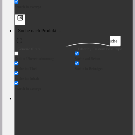
Search in excerpt
Suche
Generic filters
Filter by Custom Post Type
Exakte Übereinstimmung
Suche auf Seiten
Suche im Titel
Suche in Beiträgen
Suche im Inhalt
Search in excerpt