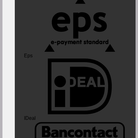
Eps
IDeal