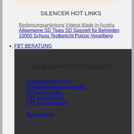
SILENCER HOT LINKS
Bedienungsanleitung
Videos
Made in Austria
Allgemeine SD Tipps
SD Speziell für Behörden
10000 Schuss Testbericht Polizei Vorarlberg
FBT BERATUNG
... DEIN PERFEKTES PRODUKT!
Fernglasbestimmung
Zielfernrohrbestimmung
FBT auf youtube
FBT auf facebook
FBT auf Instragram
fbt.shop Blog