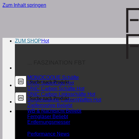
Zum Inhalt springen
ZUM SHOP
... FASZINATION FBT
MONOCOQUE Schäfte
UNIC SuperErgo
UNIC Carbon Schäfte
UNIC Carbon Linksschäfte
Sorglospakete CarbonWaffen
Zielfernrohre
WB & Nachtsicht
Ferngläser
Entfernungsmesser
Performance News