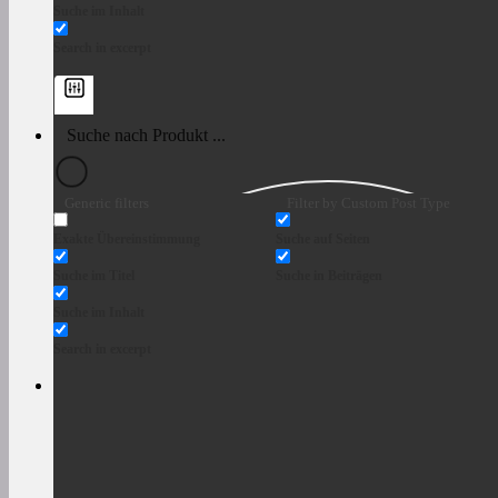
Suche im Inhalt
Search in excerpt
Generic filters
Filter by Custom Post Type
Exakte Übereinstimmung
Suche auf Seiten
Suche im Titel
Suche in Beiträgen
Suche im Inhalt
Search in excerpt