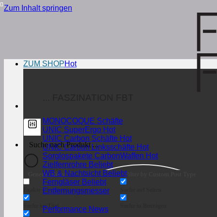
Zum Inhalt springen
ZUM SHOP
... FASZINATION FBT
MONOCOQUE Schäfte
UNIC SuperErgo
UNIC Carbon Schäfte
UNIC Carbon Linksschäfte
Sorglospakete CarbonWaffen
Zielfernrohre
WB & Nachtsicht
Generic filters
Filter by Custom Post Type
Ferngläser
Exakte Übereinstimmung
Suche auf Seiten
Entfernungsmesser
Suche im Titel
Suche in Beiträgen
Performance News