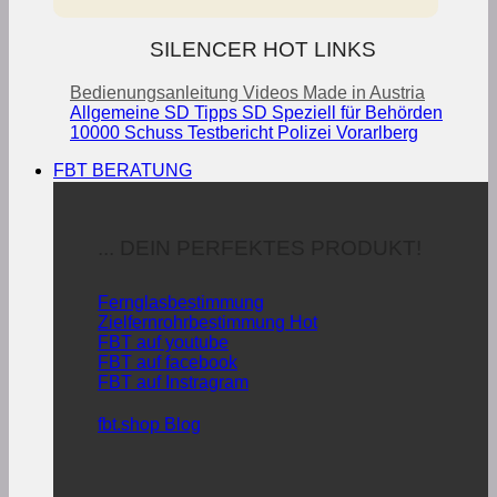
SILENCER HOT LINKS
Bedienungsanleitung
Videos
Made in Austria
Allgemeine SD Tipps
SD Speziell für Behörden
10000 Schuss Testbericht Polizei Vorarlberg
FBT BERATUNG
... DEIN PERFEKTES PRODUKT!
Fernglasbestimmung
Zielfernrohrbestimmung
FBT auf youtube
FBT auf facebook
FBT auf Instragram
fbt.shop Blog