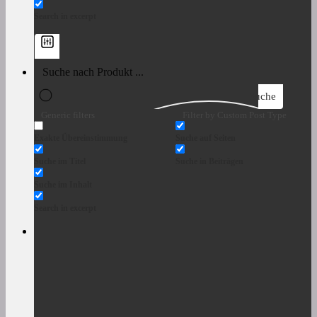
Search in excerpt
Suche
Generic filters
Filter by Custom Post Type
Exakte Übereinstimmung
Suche auf Seiten
Suche im Titel
Suche in Beiträgen
Suche im Inhalt
Search in excerpt