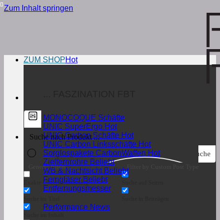
Zum Inhalt springen
ZUM SHOP
... FASZINATION FBT
MONOCOQUE Schäfte
UNIC SuperErgo
UNIC Carbon Schäfte
UNIC Carbon Linksschäfte
Sorglospakete CarbonWaffen
Suche
Zielfernrohre
Generic filters
Filter by Custom Post Type
WB & Nachtsicht
Ferngläser
Exakte Übereinstimmung
Suche auf Seiten
Entfernungsmesser
Suche im Titel
Suche in Beiträgen
Performance News
Suche im Inhalt