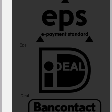
Eps
IDeal